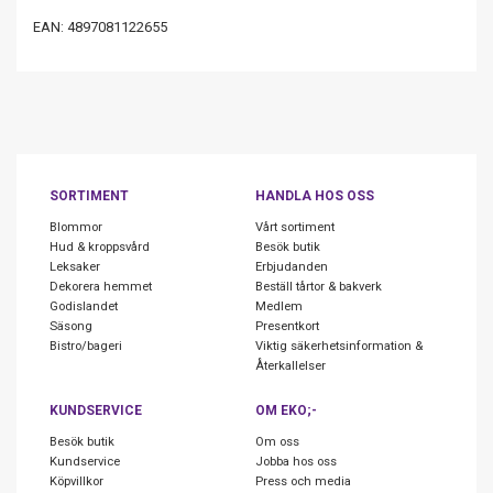
EAN: 4897081122655
SORTIMENT
HANDLA HOS OSS
Blommor
Vårt sortiment
Hud & kroppsvård
Besök butik
Leksaker
Erbjudanden
Dekorera hemmet
Beställ tårtor & bakverk
Godislandet
Medlem
Säsong
Presentkort
Bistro/bageri
Viktig säkerhetsinformation &
Återkallelser
KUNDSERVICE
OM EKO;-
Besök butik
Om oss
Kundservice
Jobba hos oss
Köpvillkor
Press och media