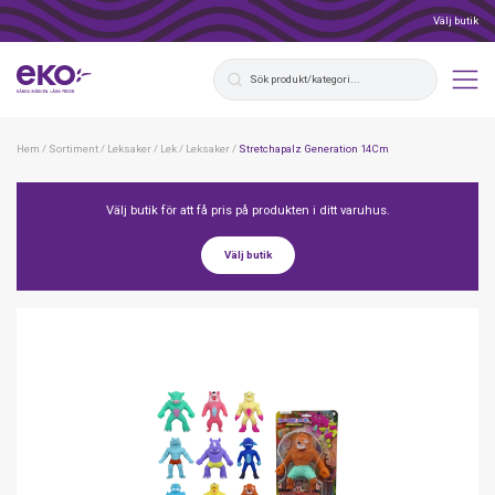
Välj butik
Hem
/
Sortiment
/
Leksaker
/
Lek
/
Leksaker
/
Stretchapalz Generation 14Cm
Välj butik för att få pris på produkten i ditt varuhus.
Välj butik