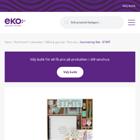
Välj butik
Hem
/
Sortiment
/
Leksaker
/
Måla & pyssla
/
Pyssla
/
Journaling Set - STMT
Välj butik för att få pris på produkten i ditt varuhus.
Välj butik