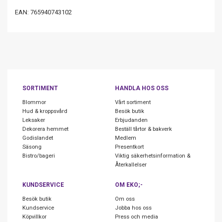
EAN: 765940743102
SORTIMENT
HANDLA HOS OSS
Blommor
Vårt sortiment
Hud & kroppsvård
Besök butik
Leksaker
Erbjudanden
Dekorera hemmet
Beställ tårtor & bakverk
Godislandet
Medlem
Säsong
Presentkort
Bistro/bageri
Viktig säkerhetsinformation &
Återkallelser
KUNDSERVICE
OM EKO;-
Besök butik
Om oss
Kundservice
Jobba hos oss
Köpvillkor
Press och media