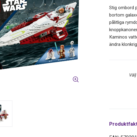
Stig ombord p
bortom galaxe
pålitliga rym
knoppkanonern
Kaminos vatte
ändra klonkri
Välj
Produktfak