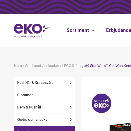
Sortiment
Erbjudand
Hem
/
Sortiment
/
Leksaker
/
LEGO®
/
Lego® Star Wars™ Obi-Wan Kenobi
Hud, Hår & Kroppsvård
Blommor
Hem & Hushåll
Godis och snacks