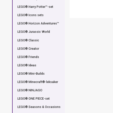
LEGO® Harry Potter™-set
LEGO® Icons sets
LEGO® Horizon Adventures™
LEGO® Jurassic World
LEGO® Classic
LEGO® Creator
LEGO® Friends
LEGO® Ideas
LEGO® Mini-Builds
LEGO® Minecraft®-leksaker
LEGO® NINJAGO
LEGO® ONE PIECE-set
LEGO® Seasons & Occasions