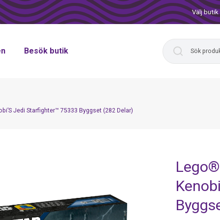
Välj butik
en
Besök butik
’S Jedi Starfighter™ 75333 Byggset (282 Delar)
Lego®
Kenobi
Byggse