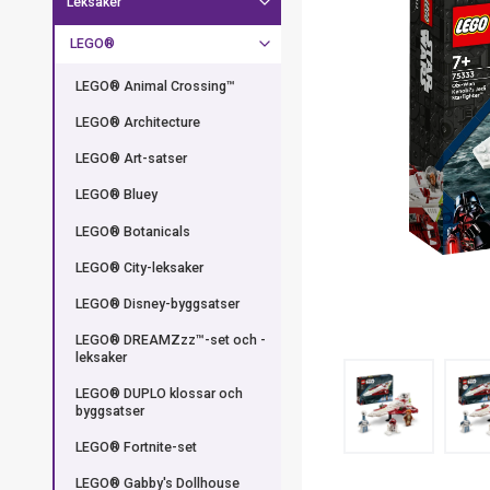
Leksaker
LEGO®
LEGO® Animal Crossing™
LEGO® Architecture
LEGO® Art-satser
LEGO® Bluey
LEGO® Botanicals
LEGO® City-leksaker
LEGO® Disney-byggsatser
LEGO® DREAMZzz™-set och -
leksaker
LEGO® DUPLO klossar och
byggsatser
LEGO® Fortnite-set
LEGO® Gabby's Dollhouse