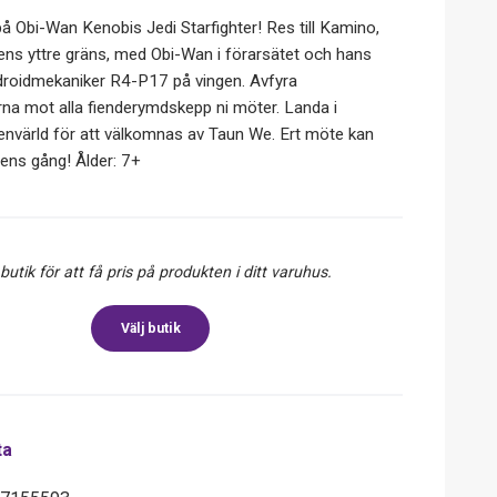
å Obi-Wan Kenobis Jedi Starfighter! Res till Kamino,
ns yttre gräns, med Obi-Wan i förarsätet och hans
ddroidmekaniker R4-P17 på vingen. Avfyra
a mot alla fienderymdskepp ni möter. Landa i
nvärld för att välkomnas av Taun We. Ert möte kan
gens gång! Ålder: 7+
 butik för att få pris på produkten i ditt varuhus.
Välj butik
ta