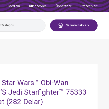
Medlem
Kundservice
Öppettider
Presentkort
Se våra bakverk
 Star Wars™ Obi-Wan
’S Jedi Starfighter™ 75333
t (282 Delar)