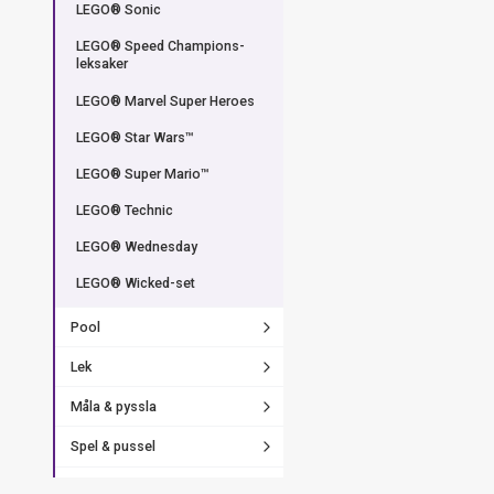
LEGO® Sonic
LEGO® Speed Champions-
leksaker
LEGO® Marvel Super Heroes
LEGO® Star Wars™
LEGO® Super Mario™
LEGO® Technic
LEGO® Wednesday
LEGO® Wicked-set
Pool
Lek
Måla & pyssla
Spel & pussel
Lek & party