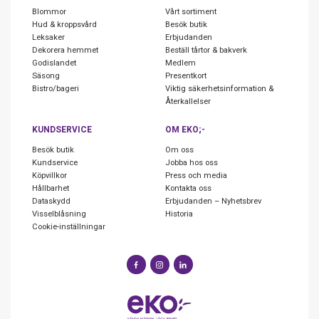
Blommor
Vårt sortiment
Hud & kroppsvård
Besök butik
Leksaker
Erbjudanden
Dekorera hemmet
Beställ tårtor & bakverk
Godislandet
Medlem
Säsong
Presentkort
Bistro/bageri
Viktig säkerhetsinformation &
Återkallelser
KUNDSERVICE
OM EKO;-
Besök butik
Om oss
Kundservice
Jobba hos oss
Köpvillkor
Press och media
Hållbarhet
Kontakta oss
Dataskydd
Erbjudanden – Nyhetsbrev
Visselblåsning
Historia
Cookie-inställningar