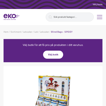
Välj butik
Hem
/
Sortiment
/
Leksaker
/
Lek
/
Leksaker
/
Blind Bags - SPIDEY
Välj butik för att få pris på produkten i ditt varuhus.
Välj butik