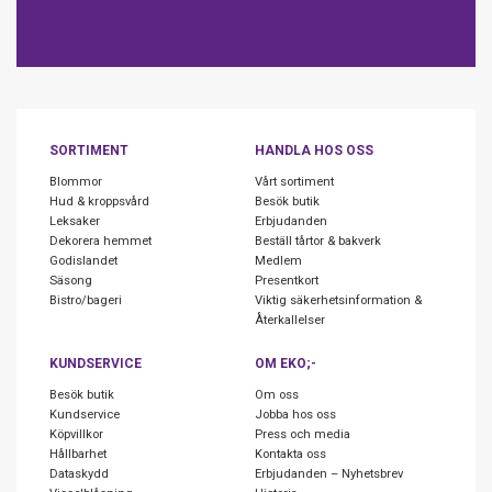
SORTIMENT
HANDLA HOS OSS
Blommor
Vårt sortiment
Hud & kroppsvård
Besök butik
Leksaker
Erbjudanden
Dekorera hemmet
Beställ tårtor & bakverk
Godislandet
Medlem
Säsong
Presentkort
Bistro/bageri
Viktig säkerhetsinformation &
Återkallelser
KUNDSERVICE
OM EKO;-
Besök butik
Om oss
Kundservice
Jobba hos oss
Köpvillkor
Press och media
Hållbarhet
Kontakta oss
Dataskydd
Erbjudanden – Nyhetsbrev