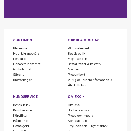
SORTIMENT
HANDLA HOS OSS
Blommor
Vårt sortiment
Hud & kroppsvård
Besök butik
Leksaker
Erbjudanden
Dekorera hemmet
Beställ tårtor & bakverk
Godislandet
Medlem
Säsong
Presentkort
Bistro/bageri
Viktig säkerhetsinformation &
Återkallelser
KUNDSERVICE
OM EKO;-
Besök butik
Om oss
Kundservice
Jobba hos oss
Köpvillkor
Press och media
Hållbarhet
Kontakta oss
Dataskydd
Erbjudanden – Nyhetsbrev