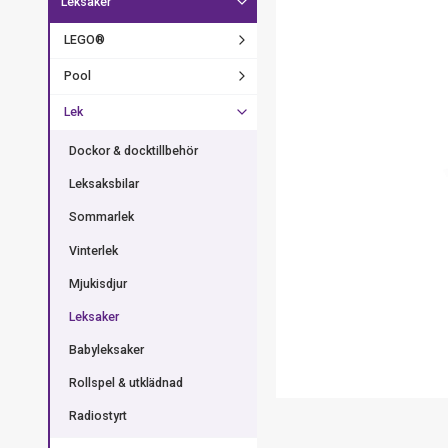
Leksaker
LEGO®
Pool
Lek
Dockor & docktillbehör
Leksaksbilar
Sommarlek
Vinterlek
Mjukisdjur
Leksaker
Babyleksaker
Rollspel & utklädnad
Radiostyrt