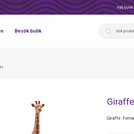
Välj butik
en
Besök butik
CH
Giraff
Giraffe. Fem