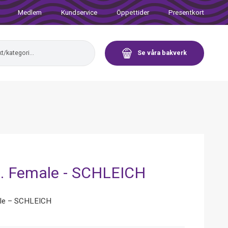
Medlem
Kundservice
Öppettider
Presentkort
Se våra bakverk
e. Female - SCHLEICH
ale – SCHLEICH