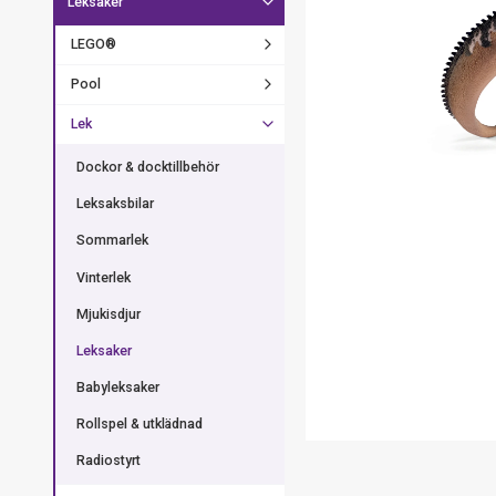
Leksaker
LEGO®
Pool
Lek
Dockor & docktillbehör
Leksaksbilar
Sommarlek
Vinterlek
Mjukisdjur
Leksaker
Babyleksaker
Rollspel & utklädnad
Radiostyrt