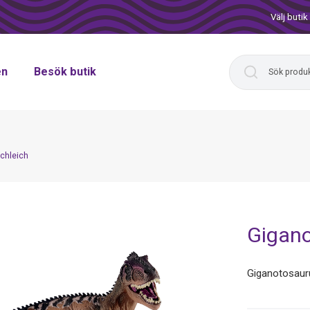
Välj butik
en
Besök butik
chleich
Gigano
Giganotosau