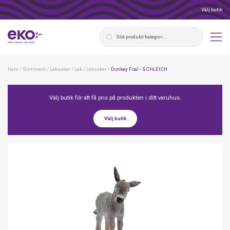
Välj butik
Hem
/
Sortiment
/
Leksaker
/
Lek
/
Leksaker
/
Donkey Foal - SCHLEICH
Välj butik för att få pris på produkten i ditt varuhus.
Välj butik