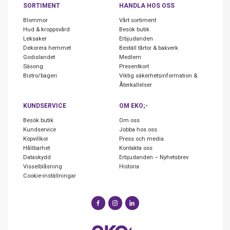
SORTIMENT
HANDLA HOS OSS
Blommor
Vårt sortiment
Hud & kroppsvård
Besök butik
Leksaker
Erbjudanden
Dekorera hemmet
Beställ tårtor & bakverk
Godislandet
Medlem
Säsong
Presentkort
Bistro/bageri
Viktig säkerhetsinformation &
Återkallelser
KUNDSERVICE
OM EKO;-
Besök butik
Om oss
Kundservice
Jobba hos oss
Köpvillkor
Press och media
Hållbarhet
Kontakta oss
Dataskydd
Erbjudanden – Nyhetsbrev
Visselblåsning
Historia
Cookie-inställningar