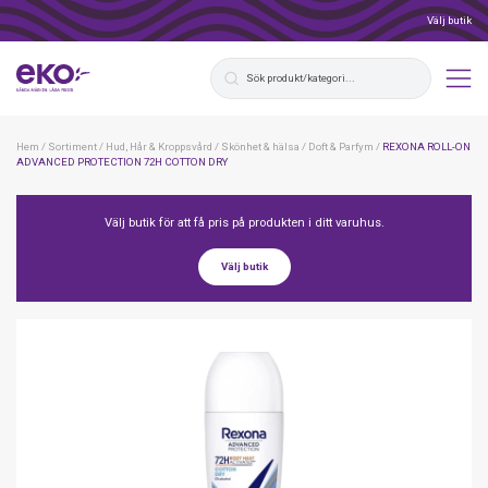
Välj butik
Hem
/
Sortiment
/
Hud, Hår & Kroppsvård
/
Skönhet & hälsa
/
Doft & Parfym
/
REXONA ROLL-ON
ADVANCED PROTECTION 72H COTTON DRY
Välj butik för att få pris på produkten i ditt varuhus.
Välj butik