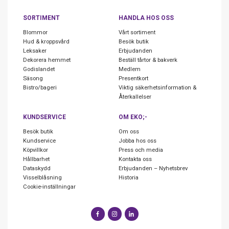
SORTIMENT
HANDLA HOS OSS
Blommor
Vårt sortiment
Hud & kroppsvård
Besök butik
Leksaker
Erbjudanden
Dekorera hemmet
Beställ tårtor & bakverk
Godislandet
Medlem
Säsong
Presentkort
Bistro/bageri
Viktig säkerhetsinformation &
Återkallelser
KUNDSERVICE
OM EKO;-
Besök butik
Om oss
Kundservice
Jobba hos oss
Köpvillkor
Press och media
Hållbarhet
Kontakta oss
Dataskydd
Erbjudanden – Nyhetsbrev
Visselblåsning
Historia
Cookie-inställningar