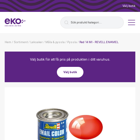
Välj butik
Hem
/
Sortiment
/
Leksaker
/
Måla & pyssla
/
Pyssla
/
Red 14 Ml - REVELL ENAMEL
Välj butik för att få pris på produkten i ditt varuhus.
Välj butik