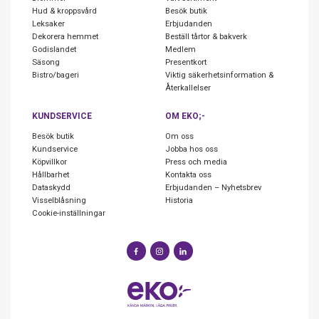
Hud & kroppsvård
Besök butik
Leksaker
Erbjudanden
Dekorera hemmet
Beställ tårtor & bakverk
Godislandet
Medlem
Säsong
Presentkort
Bistro/bageri
Viktig säkerhetsinformation &
Återkallelser
KUNDSERVICE
OM EKO;-
Besök butik
Om oss
Kundservice
Jobba hos oss
Köpvillkor
Press och media
Hållbarhet
Kontakta oss
Dataskydd
Erbjudanden – Nyhetsbrev
Visselblåsning
Historia
Cookie-inställningar