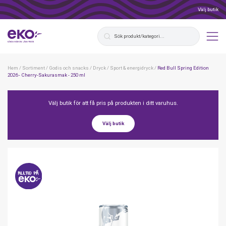
Välj butik
Hem
/
Sortiment
/
Godis och snacks
/
Dryck
/
Sport & energidryck
/
Red Bull Spring Edition
2026 - Cherry-Sakurasmak - 250 ml
Välj butik för att få pris på produkten i ditt varuhus.
Välj butik