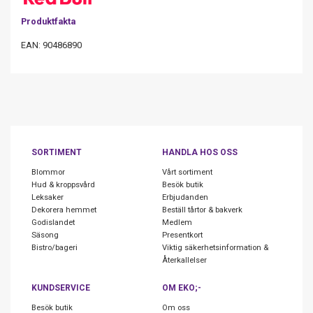
Produktfakta
EAN: 90486890
SORTIMENT
HANDLA HOS OSS
Blommor
Vårt sortiment
Hud & kroppsvård
Besök butik
Leksaker
Erbjudanden
Dekorera hemmet
Beställ tårtor & bakverk
Godislandet
Medlem
Säsong
Presentkort
Bistro/bageri
Viktig säkerhetsinformation &
Återkallelser
KUNDSERVICE
OM EKO;-
Besök butik
Om oss