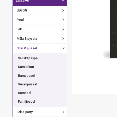
Leksaker
LEGO®
Pool
Lek
Måla & pyssla
Spel & pussel
Sällskapsspel
Samlarkort
Barnpussel
Vuxenpussel
Barnspel
Familjespel
Lek & party