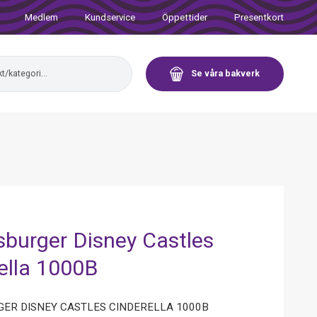
Medlem
Kundservice
Öppettider
Presentkort
Se våra bakverk
burger Disney Castles
ella 1000B
ER DISNEY CASTLES CINDERELLA 1000B