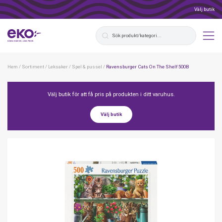
Välj butik
Hem
/
Sortiment
/
Leksaker
/
Spel & pussel
/
Ravensburger Cats On The Shelf 500B
Välj butik för att få pris på produkten i ditt varuhus.
Välj butik