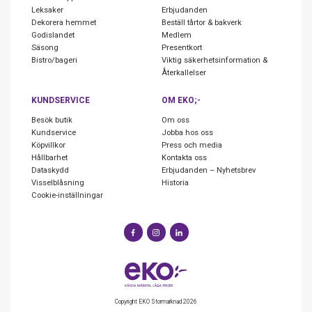
Leksaker
Erbjudanden
Dekorera hemmet
Beställ tårtor & bakverk
Godislandet
Medlem
Säsong
Presentkort
Bistro/bageri
Viktig säkerhetsinformation &
Återkallelser
KUNDSERVICE
OM EKO;-
Besök butik
Om oss
Kundservice
Jobba hos oss
Köpvillkor
Press och media
Hållbarhet
Kontakta oss
Dataskydd
Erbjudanden – Nyhetsbrev
Visselblåsning
Historia
Cookie-inställningar
Copyright EKO Stormarknad 2026