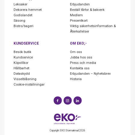
Leksaker
Erbjudanden
Dekorera hemmet
Beställ tårtor & bakverk
Godislandet
Medlem
Säsong
Presentkort
Bistro/bageri
Viktig säkerhetsinformation &
Återkallelser
KUNDSERVICE
OM EKO;-
Besök butik
Om oss
Kundservice
Jobba hos oss
Köpvillkor
Press och media
Hållbarhet
Kontakta oss
Dataskydd
Erbjudanden – Nyhetsbrev
Visselblåsning
Historia
Cookie-inställningar
Copyright EKO Stormarknad 2026