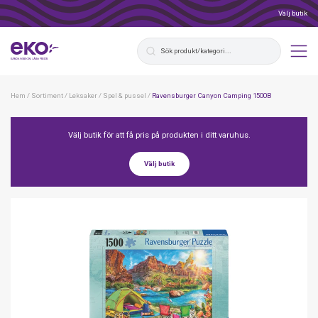
Välj butik
Hem
/
Sortiment
/
Leksaker
/
Spel & pussel
/
Ravensburger Canyon Camping 1500B
Välj butik för att få pris på produkten i ditt varuhus.
Välj butik