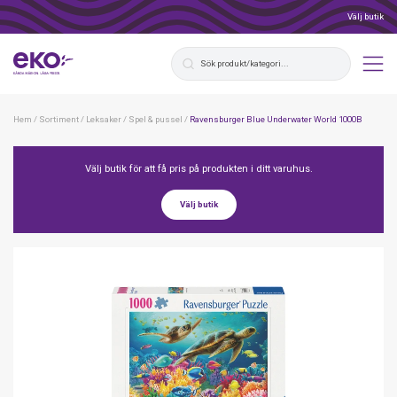
Välj butik
Hem
/
Sortiment
/
Leksaker
/
Spel & pussel
/
Ravensburger Blue Underwater World 1000B
Välj butik för att få pris på produkten i ditt varuhus.
Välj butik