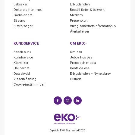
Leksaker
Erbjudanden
Dekorera hemmet
Beställ tårtor & bakverk
Godislandet
Medlem
Säsong
Presentkort
Bistro/bageri
Viktig säkerhetsinformation &
Återkallelser
KUNDSERVICE
OM EKO;-
Besök butik
Om oss
Kundservice
Jobba hos oss
Köpvillkor
Press och media
Hållbarhet
Kontakta oss
Dataskydd
Erbjudanden – Nyhetsbrev
Visselblåsning
Historia
Cookie-inställningar
Copyright EKO Stormarknad 2026