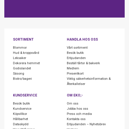
SORTIMENT
HANDLA HOS OSS
Blommor
Vårt sortiment
Hud & kroppsvård
Besök butik
Leksaker
Erbjudanden
Dekorera hemmet
Beställ tårtor & bakverk
Godislandet
Medlem
Säsong
Presentkort
Bistro/bageri
Viktig säkerhetsinformation &
Återkallelser
KUNDSERVICE
OM EKO;-
Besök butik
Om oss
Kundservice
Jobba hos oss
Köpvillkor
Press och media
Hållbarhet
Kontakta oss
Dataskydd
Erbjudanden – Nyhetsbrev