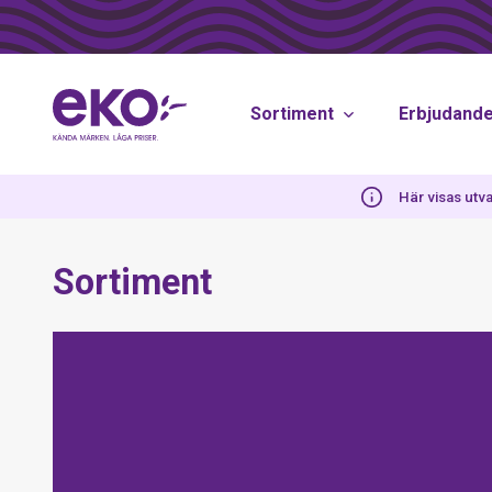
Sortiment
Erbjudand
Här visas utva
Sortiment