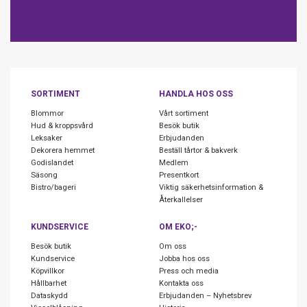
SORTIMENT
HANDLA HOS OSS
Blommor
Vårt sortiment
Hud & kroppsvård
Besök butik
Leksaker
Erbjudanden
Dekorera hemmet
Beställ tårtor & bakverk
Godislandet
Medlem
Säsong
Presentkort
Bistro/bageri
Viktig säkerhetsinformation &
Återkallelser
KUNDSERVICE
OM EKO;-
Besök butik
Om oss
Kundservice
Jobba hos oss
Köpvillkor
Press och media
Hållbarhet
Kontakta oss
Dataskydd
Erbjudanden – Nyhetsbrev