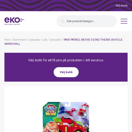
Välj butik
Hem
/
Sortiment
/
Leksaker
/
Lek
/
Leksaker
/
PAW PATROL MOVIE 3 DINO THEME VEHICLE
MARSHALL
Välj butik för att få pris på produkten i ditt varuhus.
Välj butik