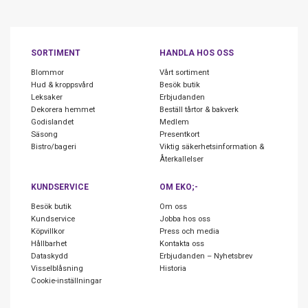
SORTIMENT
HANDLA HOS OSS
Blommor
Vårt sortiment
Hud & kroppsvård
Besök butik
Leksaker
Erbjudanden
Dekorera hemmet
Beställ tårtor & bakverk
Godislandet
Medlem
Säsong
Presentkort
Bistro/bageri
Viktig säkerhetsinformation &
Återkallelser
KUNDSERVICE
OM EKO;-
Besök butik
Om oss
Kundservice
Jobba hos oss
Köpvillkor
Press och media
Hållbarhet
Kontakta oss
Dataskydd
Erbjudanden – Nyhetsbrev
Visselblåsning
Historia
Cookie-inställningar