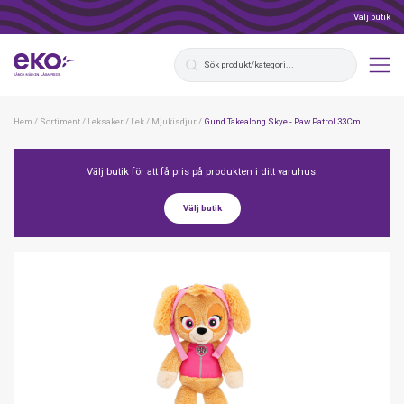
Välj butik
Hem
/
Sortiment
/
Leksaker
/
Lek
/
Mjukisdjur
/
Gund Takealong Skye - Paw Patrol 33Cm
Välj butik för att få pris på produkten i ditt varuhus.
Välj butik