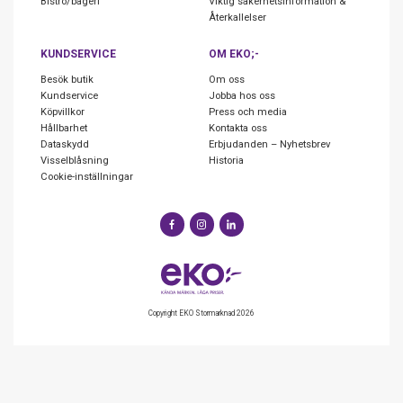
Bistro/bageri
Viktig säkerhetsinformation &
Återkallelser
KUNDSERVICE
OM EKO;-
Besök butik
Om oss
Kundservice
Jobba hos oss
Köpvillkor
Press och media
Hållbarhet
Kontakta oss
Dataskydd
Erbjudanden – Nyhetsbrev
Visselblåsning
Historia
Cookie-inställningar
Copyright EKO Stormarknad 2026