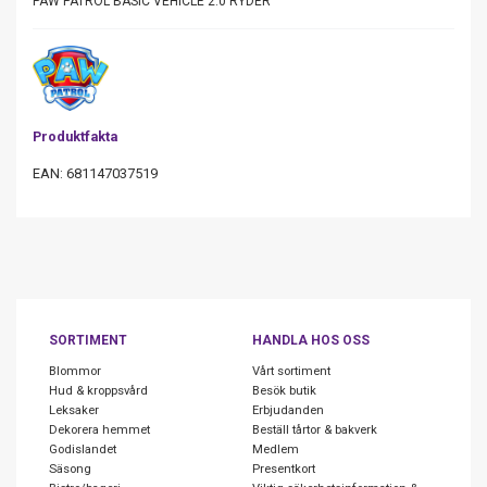
PAW PATROL BASIC VEHICLE 2.0 RYDER
Produktfakta
EAN: 681147037519
SORTIMENT
HANDLA HOS OSS
Blommor
Vårt sortiment
Hud & kroppsvård
Besök butik
Leksaker
Erbjudanden
Dekorera hemmet
Beställ tårtor & bakverk
Godislandet
Medlem
Säsong
Presentkort