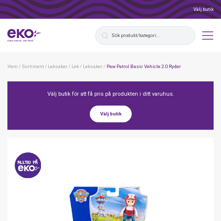
Välj butik
Hem
/
Sortiment
/
Leksaker
/
Lek
/
Leksaker
/
Paw Patrol Basic Vehicle 2.0 Ryder
Välj butik för att få pris på produkten i ditt varuhus.
Välj butik