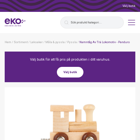
Välj butik
Hem
/
Sortiment
/
Leksaker
/
Måla & pyssla
/
Pyssla
/
Namntåg Av Trä Lokomotiv - Panduro
Välj butik för att få pris på produkten i ditt varuhus.
Välj butik