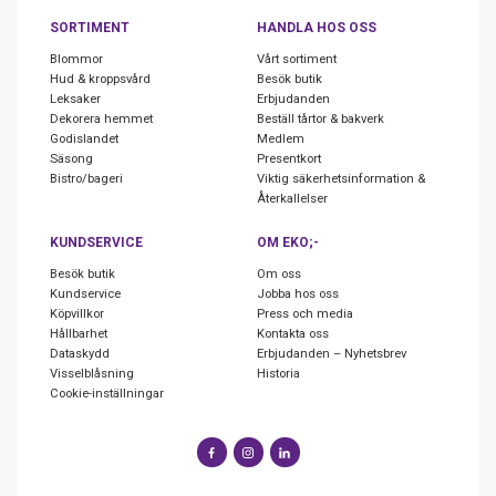
SORTIMENT
HANDLA HOS OSS
Blommor
Vårt sortiment
Hud & kroppsvård
Besök butik
Leksaker
Erbjudanden
Dekorera hemmet
Beställ tårtor & bakverk
Godislandet
Medlem
Säsong
Presentkort
Bistro/bageri
Viktig säkerhetsinformation &
Återkallelser
KUNDSERVICE
OM EKO;-
Besök butik
Om oss
Kundservice
Jobba hos oss
Köpvillkor
Press och media
Hållbarhet
Kontakta oss
Dataskydd
Erbjudanden – Nyhetsbrev
Visselblåsning
Historia
Cookie-inställningar