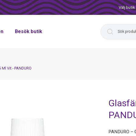
Välj butik
en
Besök butik
5 Ml Vit - PANDURO
Glasfä
PAND
PANDURO – Gl