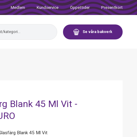
Medlem
Kundservice
Öppettider
Presentkort
Se våra bakverk
rg Blank 45 Ml Vit -
URO
asfärg Blank 45 Ml Vit