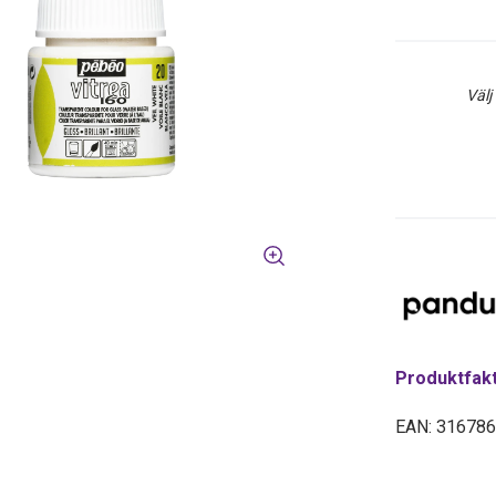
Välj
Produktfak
EAN: 31678