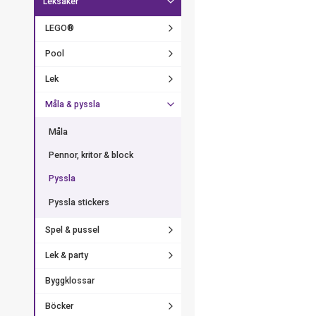
Leksaker
LEGO®
Pool
Lek
Måla & pyssla
Måla
Pennor, kritor & block
Pyssla
Pyssla stickers
Spel & pussel
Lek & party
Byggklossar
Böcker