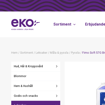
Sortiment
Erbjudand
Hem
/
Sortiment
/
Leksaker
/
Måla & pyssla
/
Pyssla
/
Fimo Soft 57G Br
Hud, Hår & Kroppsvård
Blommor
Hem & Hushåll
Godis och snacks