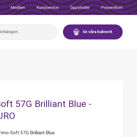
Medlem
Kundservice
Öppettider
Presentkort
Se våra bakverk
ft 57G Brilliant Blue -
URO
mo Soft 57G Brilliant Blue