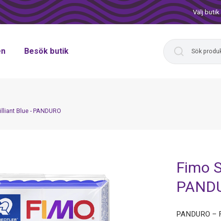
Välj butik
en
Besök butik
illiant Blue - PANDURO
Fimo So
PAND
PANDURO – Fi