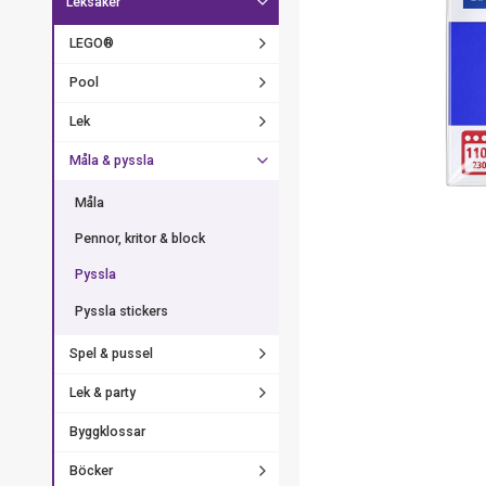
Leksaker
LEGO®
Pool
Lek
Måla & pyssla
Måla
Pennor, kritor & block
Pyssla
Pyssla stickers
Spel & pussel
Lek & party
Byggklossar
Böcker