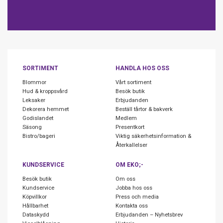
SORTIMENT
HANDLA HOS OSS
Blommor
Vårt sortiment
Hud & kroppsvård
Besök butik
Leksaker
Erbjudanden
Dekorera hemmet
Beställ tårtor & bakverk
Godislandet
Medlem
Säsong
Presentkort
Bistro/bageri
Viktig säkerhetsinformation &
Återkallelser
KUNDSERVICE
OM EKO;-
Besök butik
Om oss
Kundservice
Jobba hos oss
Köpvillkor
Press och media
Hållbarhet
Kontakta oss
Dataskydd
Erbjudanden – Nyhetsbrev