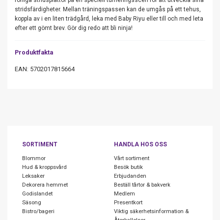
rörliga stridsplattor på en speciell turneringsscen för att utveckla sina
stridsfärdigheter. Mellan träningspassen kan de umgås på ett tehus,
koppla av i en liten trädgård, leka med Baby Riyu eller till och med leta
efter ett gömt brev. Gör dig redo att bli ninja!
Produktfakta
EAN: 5702017815664
SORTIMENT
HANDLA HOS OSS
Blommor
Vårt sortiment
Hud & kroppsvård
Besök butik
Leksaker
Erbjudanden
Dekorera hemmet
Beställ tårtor & bakverk
Godislandet
Medlem
Säsong
Presentkort
Bistro/bageri
Viktig säkerhetsinformation &