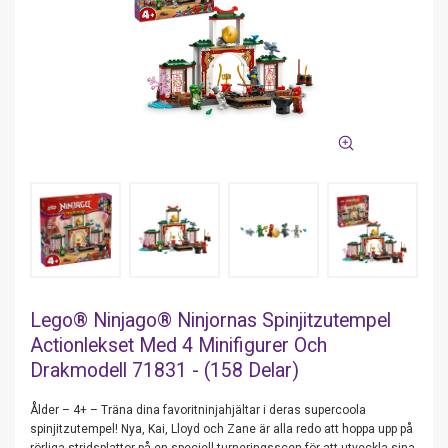
Lego® Ninjago® Ninjornas Spinjitzutempel
Actionlekset Med 4 Minifigurer Och
Drakmodell 71831 - (158 Delar)
Ålder – 4+ – Träna dina favoritninjahjältar i deras supercoola
spinjitzutempel! Nya, Kai, Lloyd och Zane är alla redo att hoppa upp på