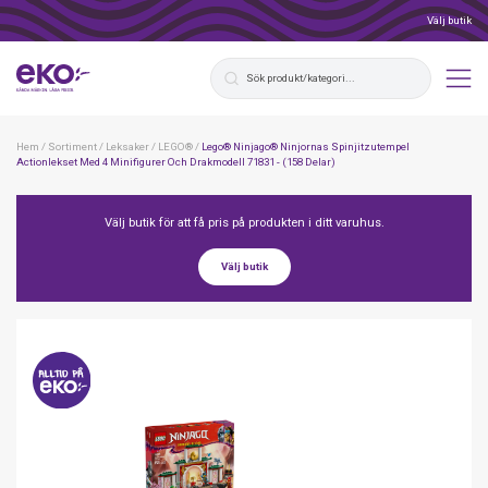
Välj butik
Hem
/
Sortiment
/
Leksaker
/
LEGO®
/
Lego® Ninjago® Ninjornas Spinjitzutempel
Actionlekset Med 4 Minifigurer Och Drakmodell 71831 - (158 Delar)
Välj butik för att få pris på produkten i ditt varuhus.
Välj butik