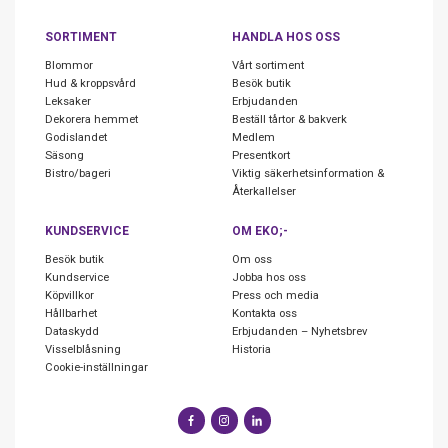
SORTIMENT
HANDLA HOS OSS
Blommor
Vårt sortiment
Hud & kroppsvård
Besök butik
Leksaker
Erbjudanden
Dekorera hemmet
Beställ tårtor & bakverk
Godislandet
Medlem
Säsong
Presentkort
Bistro/bageri
Viktig säkerhetsinformation &
Återkallelser
KUNDSERVICE
OM EKO;-
Besök butik
Om oss
Kundservice
Jobba hos oss
Köpvillkor
Press och media
Hållbarhet
Kontakta oss
Dataskydd
Erbjudanden – Nyhetsbrev
Visselblåsning
Historia
Cookie-inställningar