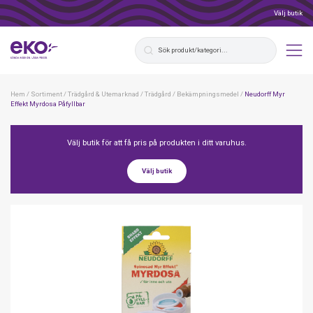
Välj butik
Hem
/
Sortiment
/
Trädgård & Utemarknad
/
Trädgård
/
Bekämpningsmedel
/
Neudorff Myr
Effekt Myrdosa Påfyllbar
Välj butik för att få pris på produkten i ditt varuhus.
Välj butik