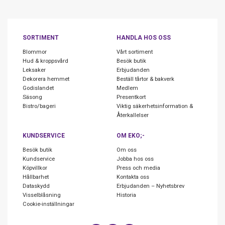
SORTIMENT
HANDLA HOS OSS
Blommor
Vårt sortiment
Hud & kroppsvård
Besök butik
Leksaker
Erbjudanden
Dekorera hemmet
Beställ tårtor & bakverk
Godislandet
Medlem
Säsong
Presentkort
Bistro/bageri
Viktig säkerhetsinformation &
Återkallelser
KUNDSERVICE
OM EKO;-
Besök butik
Om oss
Kundservice
Jobba hos oss
Köpvillkor
Press och media
Hållbarhet
Kontakta oss
Dataskydd
Erbjudanden – Nyhetsbrev
Visselblåsning
Historia
Cookie-inställningar