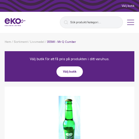
Välj butik
Hem
/
Sortiment
/
Livsmedel
/
355Ml - Mr Q Cumber
Välj butik för att få pris på produkten i ditt varuhus.
Välj butik