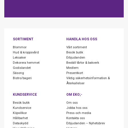
SORTIMENT
HANDLA HOS OSS
Blommor
Vårt sortiment
Hud & kroppsvård
Besök butik
Leksaker
Erbjudanden
Dekorera hemmet
Beställ tårtor & bakverk
Godislandet
Medlem
Säsong
Presentkort
Bistro/bageri
Viktig säkerhetsinformation &
Återkallelser
KUNDSERVICE
OM EKO;-
Besök butik
Om oss
Kundservice
Jobba hos oss
Köpvillkor
Press och media
Hållbarhet
Kontakta oss
Dataskydd
Erbjudanden – Nyhetsbrev