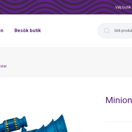
Välj butik
en
Besök butik
ster
Minion