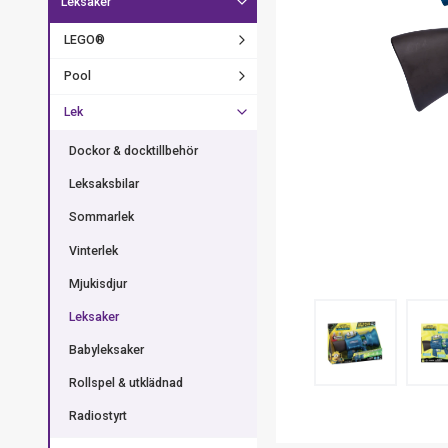
Leksaker
LEGO®
Pool
Lek
Dockor & docktillbehör
Leksaksbilar
Sommarlek
Vinterlek
Mjukisdjur
Leksaker
Babyleksaker
Rollspel & utklädnad
Radiostyrt