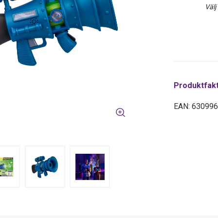
Välj
Produktfak
EAN: 63099