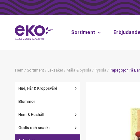
Sortiment
Erbjudand
Hem
/
Sortiment
/
Leksaker
/
Måla & pyssla
/
Pyssla
/
Papegojor På Ba
Hud, Hår & Kroppsvård
Blommor
Hem & Hushåll
Godis och snacks