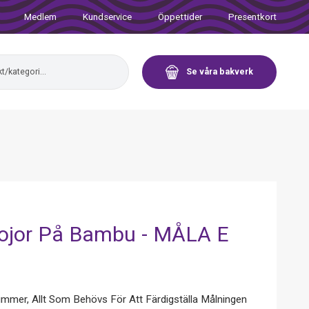
Medlem
Kundservice
Öppettider
Presentkort
Se våra bakverk
ojor På Bambu - MÅLA E
mmer, Allt Som Behövs För Att Färdigställa Målningen