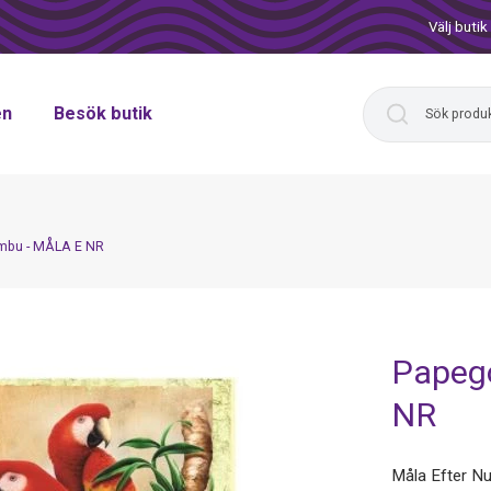
Välj butik
en
Besök butik
mbu - MÅLA E NR
Papeg
NR
Måla Efter Nu