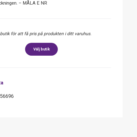
ackningen. – MÅLA E NR
 butik för att få pris på produkten i ditt varuhus.
Välj butik
ta
056696