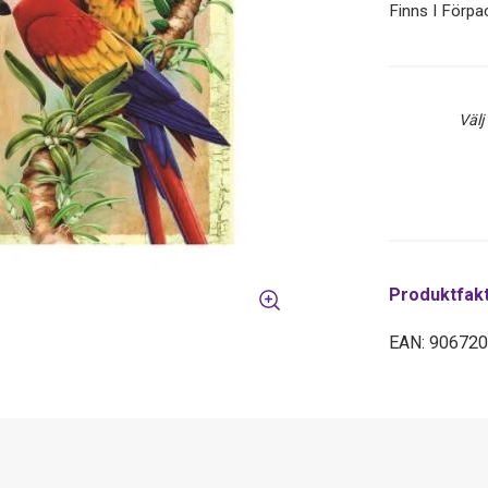
Finns I Förp
Välj
Produktfak
EAN: 90672