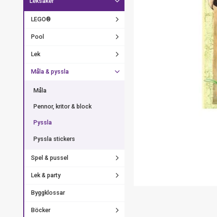
Leksaker
LEGO®
Pool
Lek
Måla & pyssla
Måla
Pennor, kritor & block
Pyssla
Pyssla stickers
Spel & pussel
Lek & party
Byggklossar
Böcker