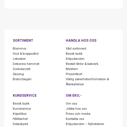
SORTIMENT
HANDLA HOS OSS
Blommor
Vårt sortiment
Hud & kroppsvård
Besök butik
Leksaker
Erbjudanden
Dekorera hemmet
Beställ tårtor & bakverk
Godislandet
Medlem
Säsong
Presentkort
Bistro/bageri
Viktig säkerhetsinformation &
Återkallelser
KUNDSERVICE
OM EKO;-
Besök butik
Om oss
Kundservice
Jobba hos oss
Köpvillkor
Press och media
Hållbarhet
Kontakta oss
Dataskydd
Erbjudanden – Nyhetsbrev