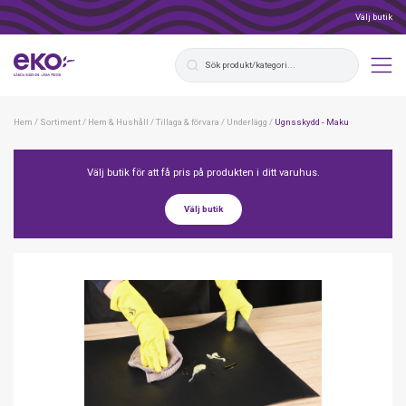
Välj butik
Hem
/
Sortiment
/
Hem & Hushåll
/
Tillaga & förvara
/
Underlägg
/
Ugnsskydd - Maku
Välj butik för att få pris på produkten i ditt varuhus.
Välj butik