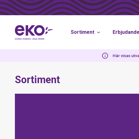
Sortiment
Erbjudand
Här visas utva
Sortiment