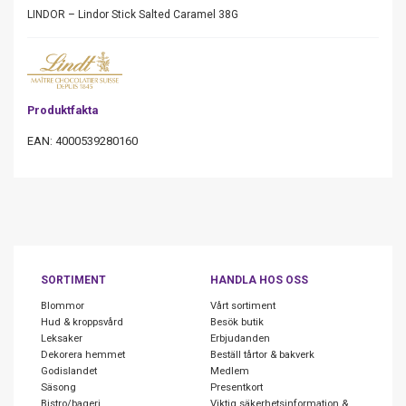
LINDOR – Lindor Stick Salted Caramel 38G
Produktfakta
EAN: 4000539280160
SORTIMENT
HANDLA HOS OSS
Blommor
Vårt sortiment
Hud & kroppsvård
Besök butik
Leksaker
Erbjudanden
Dekorera hemmet
Beställ tårtor & bakverk
Godislandet
Medlem
Säsong
Presentkort
Bistro/bageri
Viktig säkerhetsinformation &