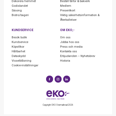
Dekorera hemmet
Beställ tårtor & bakverk
Godislandet
Medlem
Säsong
Presentkort
Bistro/bageri
Viktig säkerhetsinformation &
Återkallelser
KUNDSERVICE
OM EKO;-
Besök butik
Om oss
Kundservice
Jobba hos oss
Köpvillkor
Press och media
Hållbarhet
Kontakta oss
Dataskydd
Erbjudanden – Nyhetsbrev
Visselblåsning
Historia
Cookie-inställningar
Copyright EKO Stormarknad 2026