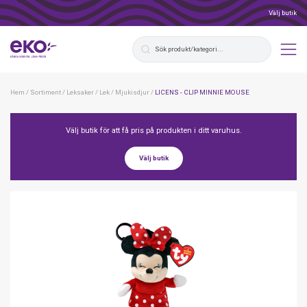
Välj butik
Hem
/
Sortiment
/
Leksaker
/
Lek
/
Mjukisdjur
/
LICENS - CLIP MINNIE MOUSE
Välj butik för att få pris på produkten i ditt varuhus.
Välj butik