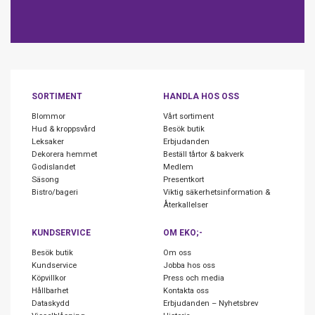
SORTIMENT
HANDLA HOS OSS
Blommor
Vårt sortiment
Hud & kroppsvård
Besök butik
Leksaker
Erbjudanden
Dekorera hemmet
Beställ tårtor & bakverk
Godislandet
Medlem
Säsong
Presentkort
Bistro/bageri
Viktig säkerhetsinformation &
Återkallelser
KUNDSERVICE
OM EKO;-
Besök butik
Om oss
Kundservice
Jobba hos oss
Köpvillkor
Press och media
Hållbarhet
Kontakta oss
Dataskydd
Erbjudanden – Nyhetsbrev