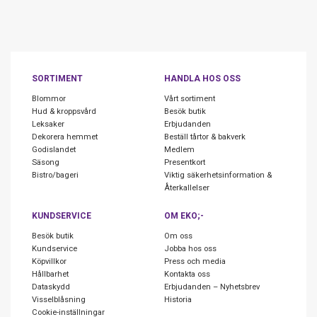
SORTIMENT
HANDLA HOS OSS
Blommor
Vårt sortiment
Hud & kroppsvård
Besök butik
Leksaker
Erbjudanden
Dekorera hemmet
Beställ tårtor & bakverk
Godislandet
Medlem
Säsong
Presentkort
Bistro/bageri
Viktig säkerhetsinformation &
Återkallelser
KUNDSERVICE
OM EKO;-
Besök butik
Om oss
Kundservice
Jobba hos oss
Köpvillkor
Press och media
Hållbarhet
Kontakta oss
Dataskydd
Erbjudanden – Nyhetsbrev
Visselblåsning
Historia
Cookie-inställningar