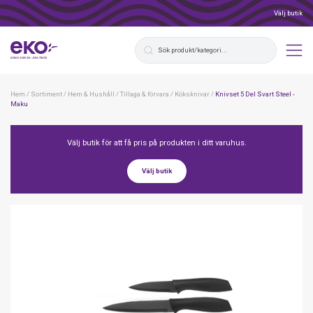
Välj butik
Hem
/
Sortiment
/
Hem & Hushåll
/
Tillaga & förvara
/
Köksknivar
/
Knivset 5 Del Svart Steel -
Maku
Välj butik för att få pris på produkten i ditt varuhus.
Välj butik