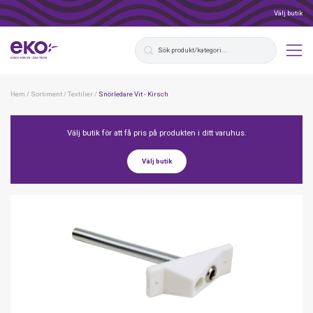
Välj butik
Hem
/
Sortiment
/
Textilier
/
Snörledare Vit - Kirsch
Välj butik för att få pris på produkten i ditt varuhus.
Välj butik