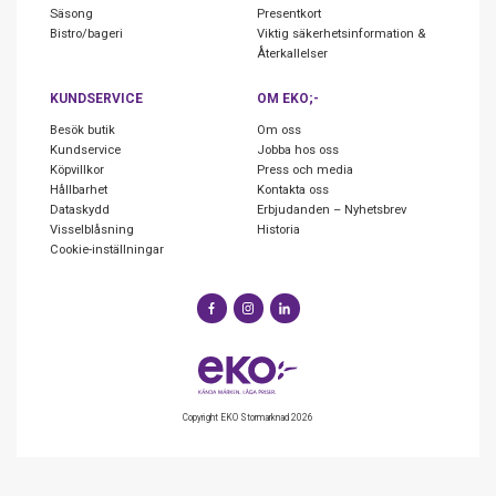
Säsong
Presentkort
Bistro/bageri
Viktig säkerhetsinformation &
Återkallelser
KUNDSERVICE
OM EKO;-
Besök butik
Om oss
Kundservice
Jobba hos oss
Köpvillkor
Press och media
Hållbarhet
Kontakta oss
Dataskydd
Erbjudanden – Nyhetsbrev
Visselblåsning
Historia
Cookie-inställningar
Copyright EKO Stormarknad 2026