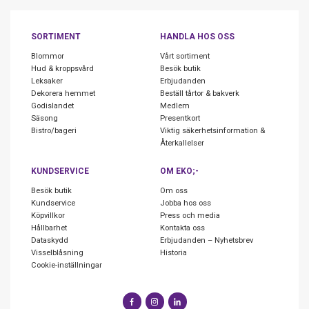
SORTIMENT
HANDLA HOS OSS
Blommor
Vårt sortiment
Hud & kroppsvård
Besök butik
Leksaker
Erbjudanden
Dekorera hemmet
Beställ tårtor & bakverk
Godislandet
Medlem
Säsong
Presentkort
Bistro/bageri
Viktig säkerhetsinformation &
Återkallelser
KUNDSERVICE
OM EKO;-
Besök butik
Om oss
Kundservice
Jobba hos oss
Köpvillkor
Press och media
Hållbarhet
Kontakta oss
Dataskydd
Erbjudanden – Nyhetsbrev
Visselblåsning
Historia
Cookie-inställningar