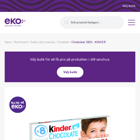
Välj butik
Hem
/
Sortiment
/
Godis och snacks
/
Choklad
/
Chokolate 100G - KINDER
Välj butik för att få pris på produkten i ditt varuhus.
Välj butik