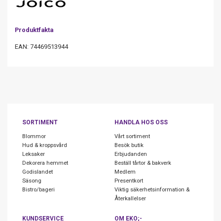
Produktfakta
EAN: 74469513944
SORTIMENT
HANDLA HOS OSS
Blommor
Vårt sortiment
Hud & kroppsvård
Besök butik
Leksaker
Erbjudanden
Dekorera hemmet
Beställ tårtor & bakverk
Godislandet
Medlem
Säsong
Presentkort
Bistro/bageri
Viktig säkerhetsinformation &
Återkallelser
KUNDSERVICE
OM EKO;-