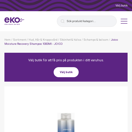
Välj butik
Hem
/
Sortiment
/
Hud, Hår & Kroppsvård
/
Skönhet & hälsa
/
Schampo & balsam
/
Joico
Moisture Recovery Shampoo 1000Ml - JOICO
Välj butik för att få pris på produkten i ditt varuhus.
Välj butik