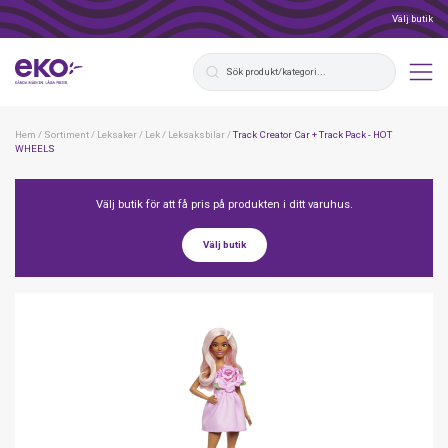
Välj butik
Hem
/
Sortiment
/
Leksaker
/
Lek
/
Leksaksbilar
/
Track Creator Car + Track Pack - HOT
WHEELS
Välj butik för att få pris på produkten i ditt varuhus.
Välj butik