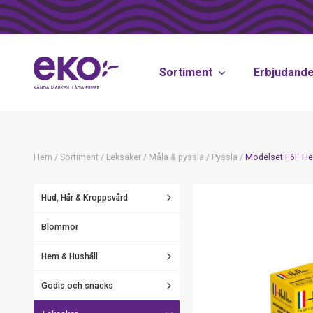
Sortiment
Erbjudand
Hem
/
Sortiment
/
Leksaker
/
Måla & pyssla
/
Pyssla
/
Modelset F6F He
Hud, Hår & Kroppsvård
Blommor
Hem & Hushåll
Godis och snacks