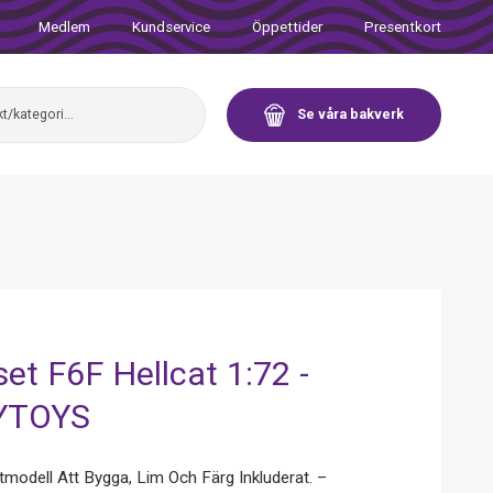
Medlem
Kundservice
Öppettider
Presentkort
Se våra bakverk
et F6F Hellcat 1:72 -
YTOYS
stmodell Att Bygga, Lim Och Färg Inkluderat. –