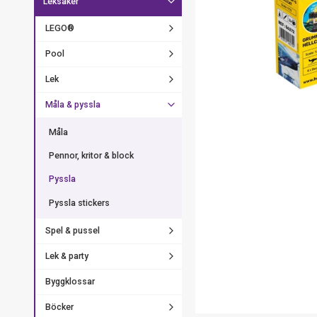
Leksaker
LEGO®
Pool
Lek
Måla & pyssla
Måla
Pennor, kritor & block
Pyssla
Pyssla stickers
Spel & pussel
Lek & party
Byggklossar
Böcker