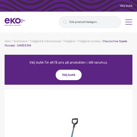
Välj butik
Hem
/
Sortiment
/
Trädgård & Utemarknad
/
Trädgård
/
Trädgårdsreskap
/
Classicline Spade
Pointed - GARDENA
Välj butik för att få pris på produkten i ditt varuhus.
Välj butik