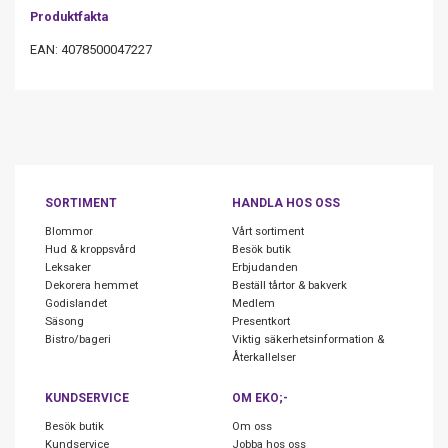
Produktfakta
EAN: 4078500047227
SORTIMENT
HANDLA HOS OSS
Blommor
Vårt sortiment
Hud & kroppsvård
Besök butik
Leksaker
Erbjudanden
Dekorera hemmet
Beställ tårtor & bakverk
Godislandet
Medlem
Säsong
Presentkort
Bistro/bageri
Viktig säkerhetsinformation &
Återkallelser
KUNDSERVICE
OM EKO;-
Besök butik
Om oss
Kundservice
Jobba hos oss