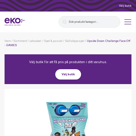
Välj butik
Hem
/
Sortiment
/
Leksaker
/
Spel & pussel
/
Sällskapsspel
/
Upside Down Challenge Face Off
- GAMES
Välj butik för att få pris på produkten i ditt varuhus.
Välj butik