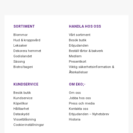
SORTIMENT
HANDLA HOS OSS
Blommor
Vårt sortiment
Hud & kroppsvård
Besök butik
Leksaker
Erbjudanden
Dekorera hemmet
Beställ tårtor & bakverk
Godislandet
Medlem
Säsong
Presentkort
Bistro/bageri
Viktig säkerhetsinformation &
Återkallelser
KUNDSERVICE
OM EKO;-
Besök butik
Om oss
Kundservice
Jobba hos oss
Köpvillkor
Press och media
Hållbarhet
Kontakta oss
Dataskydd
Erbjudanden – Nyhetsbrev
Visselblåsning
Historia
Cookie-inställningar