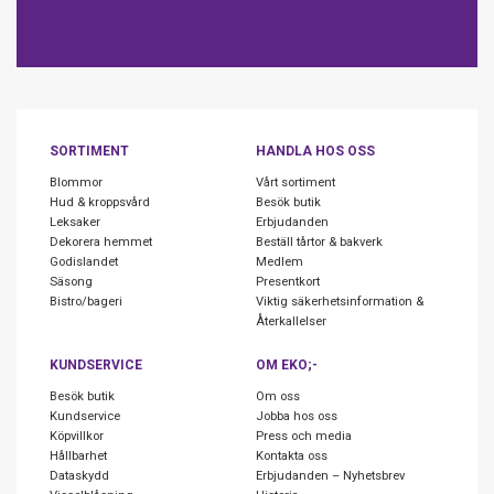
SORTIMENT
HANDLA HOS OSS
Blommor
Vårt sortiment
Hud & kroppsvård
Besök butik
Leksaker
Erbjudanden
Dekorera hemmet
Beställ tårtor & bakverk
Godislandet
Medlem
Säsong
Presentkort
Bistro/bageri
Viktig säkerhetsinformation &
Återkallelser
KUNDSERVICE
OM EKO;-
Besök butik
Om oss
Kundservice
Jobba hos oss
Köpvillkor
Press och media
Hållbarhet
Kontakta oss
Dataskydd
Erbjudanden – Nyhetsbrev