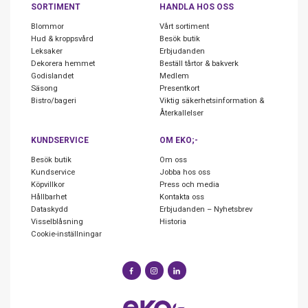
SORTIMENT
HANDLA HOS OSS
Blommor
Vårt sortiment
Hud & kroppsvård
Besök butik
Leksaker
Erbjudanden
Dekorera hemmet
Beställ tårtor & bakverk
Godislandet
Medlem
Säsong
Presentkort
Bistro/bageri
Viktig säkerhetsinformation &
Återkallelser
KUNDSERVICE
OM EKO;-
Besök butik
Om oss
Kundservice
Jobba hos oss
Köpvillkor
Press och media
Hållbarhet
Kontakta oss
Dataskydd
Erbjudanden – Nyhetsbrev
Visselblåsning
Historia
Cookie-inställningar