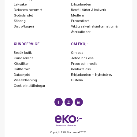
Leksaker
Erbjudanden
Dekorera hemmet
Beställ tårtor & bakverk
Godislandet
Medlem
Säsong
Presentkort
Bistro/bageri
Viktig säkerhetsinformation &
Återkallelser
KUNDSERVICE
OM EKO;-
Besök butik
Om oss
Kundservice
Jobba hos oss
Köpvillkor
Press och media
Hållbarhet
Kontakta oss
Dataskydd
Erbjudanden – Nyhetsbrev
Visselblåsning
Historia
Cookie-inställningar
Copyright EKO Stormarknad 2026