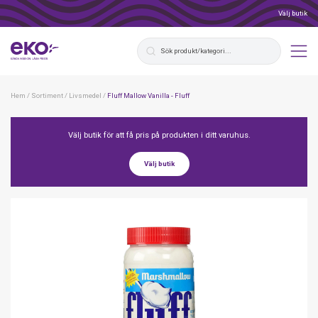
Välj butik
Hem
/
Sortiment
/
Livsmedel
/
Fluff Mallow Vanilla - Fluff
Välj butik för att få pris på produkten i ditt varuhus.
Välj butik