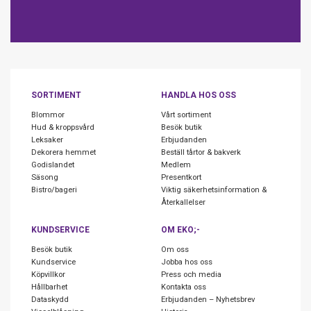
SORTIMENT
HANDLA HOS OSS
Blommor
Vårt sortiment
Hud & kroppsvård
Besök butik
Leksaker
Erbjudanden
Dekorera hemmet
Beställ tårtor & bakverk
Godislandet
Medlem
Säsong
Presentkort
Bistro/bageri
Viktig säkerhetsinformation &
Återkallelser
KUNDSERVICE
OM EKO;-
Besök butik
Om oss
Kundservice
Jobba hos oss
Köpvillkor
Press och media
Hållbarhet
Kontakta oss
Dataskydd
Erbjudanden – Nyhetsbrev