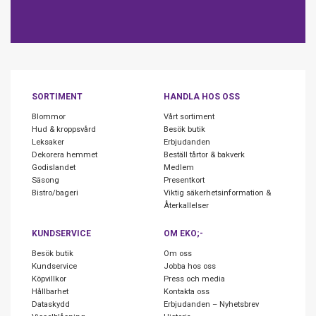
SORTIMENT
HANDLA HOS OSS
Blommor
Vårt sortiment
Hud & kroppsvård
Besök butik
Leksaker
Erbjudanden
Dekorera hemmet
Beställ tårtor & bakverk
Godislandet
Medlem
Säsong
Presentkort
Bistro/bageri
Viktig säkerhetsinformation &
Återkallelser
KUNDSERVICE
OM EKO;-
Besök butik
Om oss
Kundservice
Jobba hos oss
Köpvillkor
Press och media
Hållbarhet
Kontakta oss
Dataskydd
Erbjudanden – Nyhetsbrev